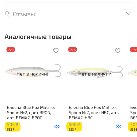
Отзывы
Аналогичные товары
-5%
-5%
-5
Нет в наличии
Нет в наличии
Блесна Blue Fox Matrixx
Блесна Blue Fox Matrixx
Бле
Spoon №2, цвет BPOG,
Spoon №2, цвет HBC, арт.
Spo
арт. BFMX2-BPOG
BFMX2-HBC
BF
506 ₽
506 ₽
506
533 ₽
533 ₽
533 