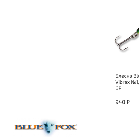
Блесна Bl
Vibrax №1
GP
940 ₽