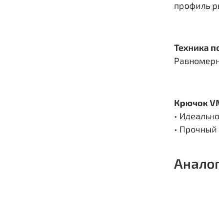
профиль р
Техника п
Равномерн
Крючок V
• Идеально
• Прочный
Анало