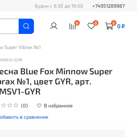
Будни с 9:30 до 19:00
+74951289987
0
0
0
0 ₽
w Super Vibrax №1
BFMSV1-GYR
есна Blue Fox Minnow Super
brax №1, цвет GYR, арт.
MSV1-GYR
В избранное
(0)
обавить в сравнение