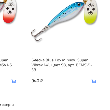
uper
Блесна Blue Fox Minnow Super
FMSV1-S
Vibrax №1, цвет SB, арт. BFMSV1-
SB
940 ₽
и оферта