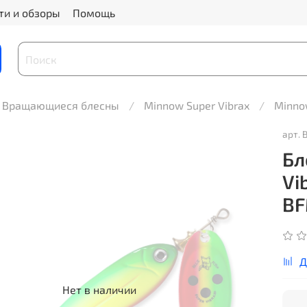
ти и обзоры
Помощь
Вращающиеся блесны
Minnow Super Vibrax
Minno
арт.
Бл
Vi
BF
Д
Нет в наличии