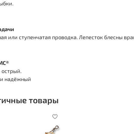
ыбки.
одачи
ая или ступенчатая проводка. Лепесток блесны вра
MC®
 острый.
 и надёжный
гичные товары