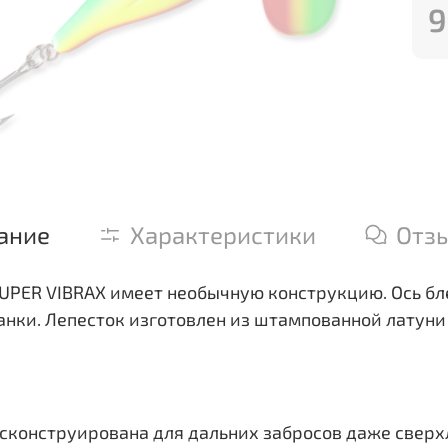
9
ание
Характеристики
Отз
PER VIBRAX имеет необычную конструкцию. Ось бле
анки. Лепесток изготовлен из штампованной латун
сконструирована для дальних забросов даже сверх