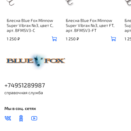
Блесна Blue Fox Minnow
Блесна Blue Fox Minnow
Бле
Super Vibrax №3, цвет C,
Super Vibrax №3, цвет FT,
Sup
арт. BFMSV3-C
арт. BFMSV3-FT
ар
1 250 ₽
1 250 ₽
1 2
+74951289987
справочная служба
Мы в соц. сетях