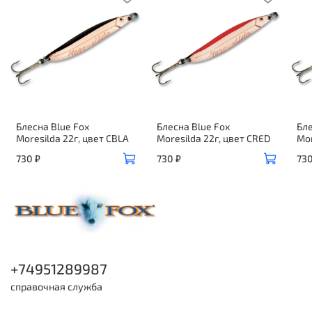
Блесна Blue Fox
Блесна Blue Fox
Бле
Moresilda 22г, цвет CBLA
Moresilda 22г, цвет CRED
Mor
730 ₽
730 ₽
730
+74951289987
справочная служба