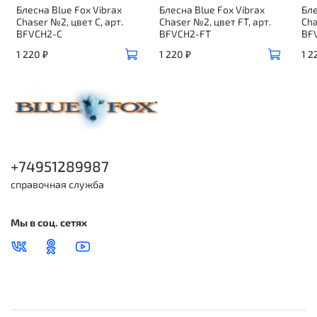
Блесна Blue Fox Vibrax
Блесна Blue Fox Vibrax
Бле
Chaser №2, цвет C, арт.
Chaser №2, цвет FT, арт.
Cha
BFVCH2-C
BFVCH2-FT
BF
1 220 ₽
1 220 ₽
1 2
+74951289987
справочная служба
Мы в соц. сетях