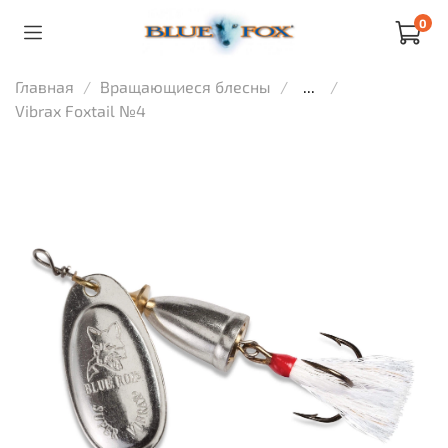
0
Главная
Вращающиеся блесны
...
Vibrax Foxtail №4