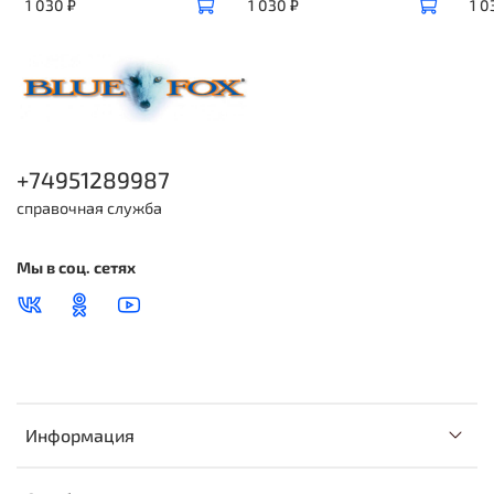
1 030 ₽
1 030 ₽
1 0
+74951289987
справочная служба
Мы в соц. сетях
Информация