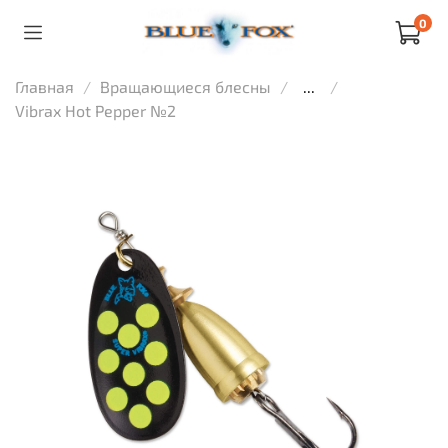
0
Главная
Вращающиеся блесны
...
Vibrax Hot Pepper №2