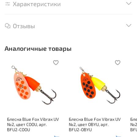
Характеристики
Отзывы
Аналогичные товары
Блесна Blue Fox Vibrax UV
Блесна Blue Fox Vibrax UV
Бле
№2, цвет COOU, арт.
№2, цвет OBYU, арт.
№2,
BFU2-COOU
BFU2-OBYU
BF