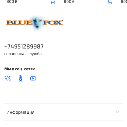
800 ₽
800 ₽
80
+74951289987
справочная служба
Мы в соц. сетях
Информация