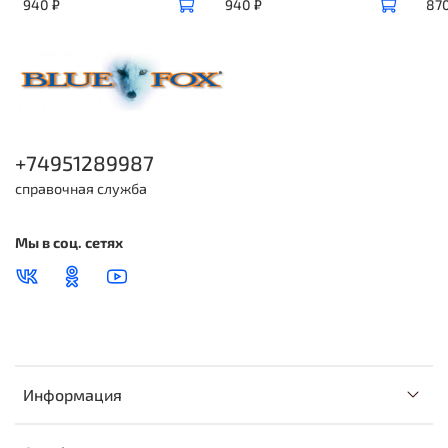
940 ₽
940 ₽
870
+74951289987
справочная служба
Мы в соц. сетях
Информация