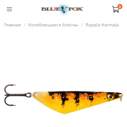
0
Главная
Колеблющиеся блесны
Rapala Harmaja