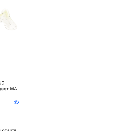
NG
 цвет MA
и оферта