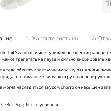
1
ание
Характеристики
Отз
dle Tail Swimbait имеет уникальное шестигранное т
иманке трепетать на паузе и сильно вибрировать х
ия тела обеспечивает максимальную гидродинамич
 придают приманке «живую» игру и провоцируют х
а могла насладиться вкусом Churro он насыщен запа
,5”/Вес 7гр.; 6шт. в упаковке