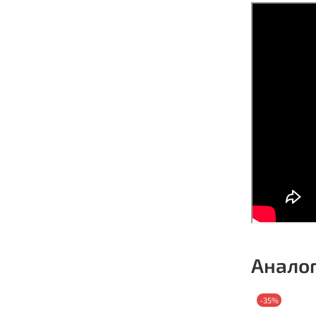
Анало
-35%