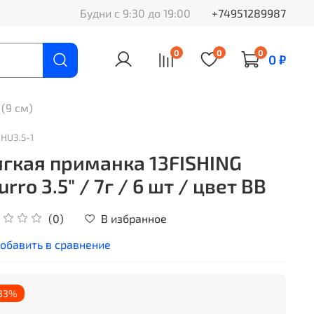
Будни с 9:30 до 19:00
+74951289987
0
0
0
0 ₽
 (9 см)
HU3.5-1
гкая приманка 13FISHING
urro 3.5" / 7г / 6 шт / цвет BB
В избранное
(0)
обавить в сравнение
33%