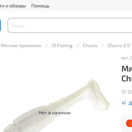
ти и обзоры
Помощь
Мягкие приманки
13 Fishing
Churro
Churro 3.5"
арт.
C
Мя
Ch
Д
Нет в наличии
-