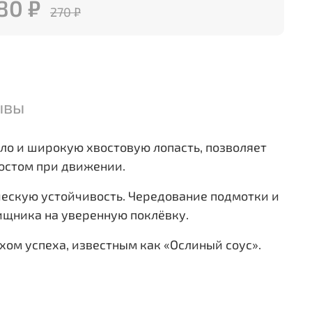
80 ₽
270 ₽
ывы
ело и широкую хвостовую лопасть, позволяет
востом при движении.
ескую устойчивость. Чередование подмотки и
ищника на уверенную поклёвку.
хом успеха, известным как «Ослиный соус».